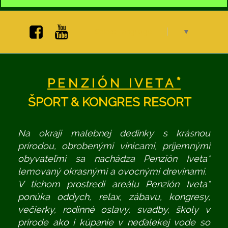
Select Language
▼
*
P E N Z I Ó N I V E T A
ŠPORT & KONGRES RESORT
Na okraji malebnej dedinky s krásnou
prírodou, obrobenými vinicami, príjemnými
obyvateľmi sa nachádza Penzión Iveta*
lemovaný okrasnými a ovocnými drevinami.
V tichom prostredí areálu Penzión Iveta*
ponúka oddych, relax, zábavu, kongresy,
večierky, rodinné oslavy, svadby, školy v
prírode ako i kúpanie v neďalekej vode so