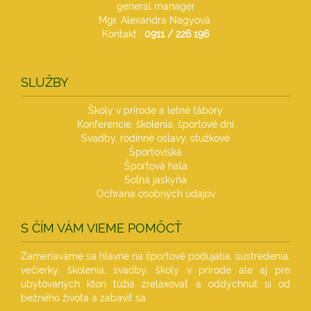
general manager
Mgr. Alexandra Nagyová
Kontakt :
0911 / 226 196
SLUŽBY
Školy v prírode a letné tábory
Konferencie, školenia, športové dni
Svadby, rodinné oslavy, stužkové
Športoviská
Športová hala
Soľná jaskyňa
Ochrana osobných údajov
S ČÍM VÁM VIEME POMÔCŤ
Zameriavame sa hlavne na športové podujatia, sústredenia,
večierky, školenia, svadby, školy v prírode ale aj pre
ubytovaných ktorí túžia zrelaxovať a oddýchnuť si od
bežného života a zabaviť sa.