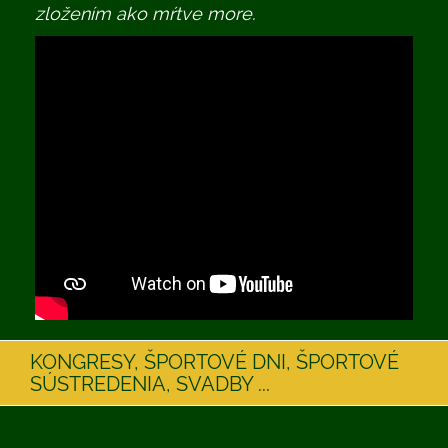
zložením ako mŕtve more.
KONGRESY, ŠPORTOVÉ DNI, ŠPORTOVÉ
SÚSTREDENIA, SVADBY ...