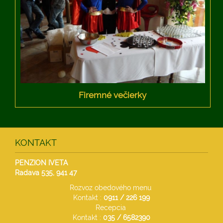
Firemné večierky
KONTAKT
PENZION IVETA
Radava 535,
941 47
Rozvoz obedového menu
Kontakt :
0911 / 226 199
Recepcia
Kontakt :
035 /
6582390