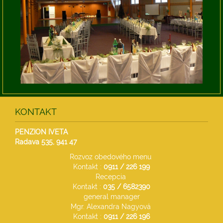
KONTAKT
PENZION IVETA
Radava 535,
941 47
Rozvoz obedového menu
Kontakt :
0911 / 226 199
Recepcia
Kontakt :
035 /
6582390
general manager
Mgr. Alexandra Nagyová
Kontakt :
0911 / 226 196