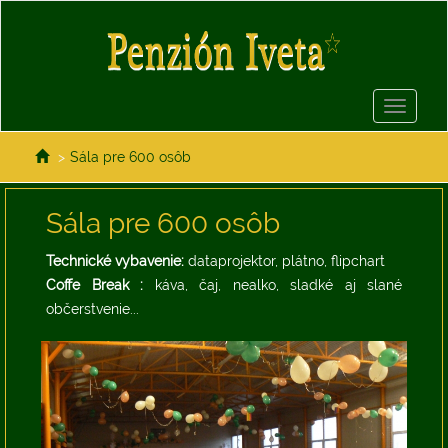
Toggle
navigati
>
Sála pre 600 osôb
Sála pre 600 osôb
Technické vybavenie:
dataprojektor, plátno, flipchart
Coffe Break :
káva, čaj, nealko, sladké aj slané
občerstvenie...