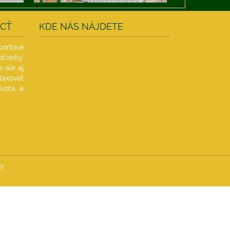
ÔCŤ
KDE NÁS NÁJDETE
ortové
ierky,
e ale aj
laxovať
ivota a
by