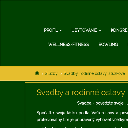
PROFIL
UBYTOVANIE
KONGRE
WELLNESS-FITNESS
BOWLING
>
Služby
>
Svadby, rodinné oslavy, stužkové
Svadby a rodinné oslavy
Svadba - povedzte svoje ,, 
Spečaťte svoju lásku podľa Vašich snov a poved
profesionálny tím je pripravený vyhovieť všetký