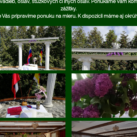
 svadieb, osláv, stužkových či iných osláv. Ponúkame Vám ko
zážitky.
e Vás pripravíme ponuku na mieru. K dispozícii máme aj okrúhl