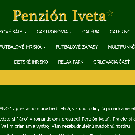
SOVÉ SÁLY
GASTRONÓMIA
GALÉRIA
CATERING
FUTBALOVÉ IHRISKÁ
FUTBALOVÉ ZÁPASY
MULTIFUNKČ
DETSKÉ IHRISKO
RELAX PARK
GRILOVACIA ČASŤ
ÁNO " v prekrásnom prostredí. Malá, v kruhu rodiny, či poriadna vesel
zte si "'áno" v romantickom prostredí Penzión Iveta*. Prajete si 
m Vašim prianiam a vystrojí Vám nezabudnuteľnú svadobnú hostinu.