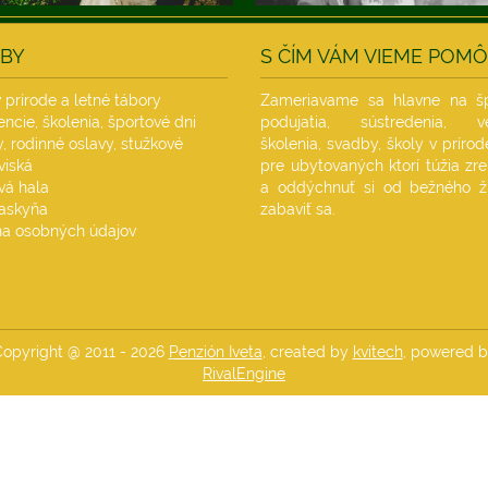
BY
S ČÍM VÁM VIEME POM
 prírode a letné tábory
Zameriavame sa hlavne na šp
ncie, školenia, športové dni
podujatia, sústredenia, več
, rodinné oslavy, stužkové
školenia, svadby, školy v prírod
viská
pre ubytovaných ktorí túžia zre
vá hala
a oddýchnuť si od bežného ž
jaskyňa
zabaviť sa.
a osobných údajov
opyright @ 2011 - 2026
Penzión Iveta
, created by
kvitech
, powered 
RivalEngine