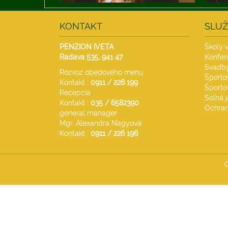
KONTAKT
SLUŽ
PENZION IVETA
Školy v
Radava 535,
941 47
Konfere
Svadby
Rozvoz obedového menu
Športo
Kontakt :
0911 / 226 199
Športo
Recepcia
Soľná 
Kontakt :
035 /
6582390
Ochran
general manager
Mgr. Alexandra Nagyová
Kontakt :
0911 / 226 196
C